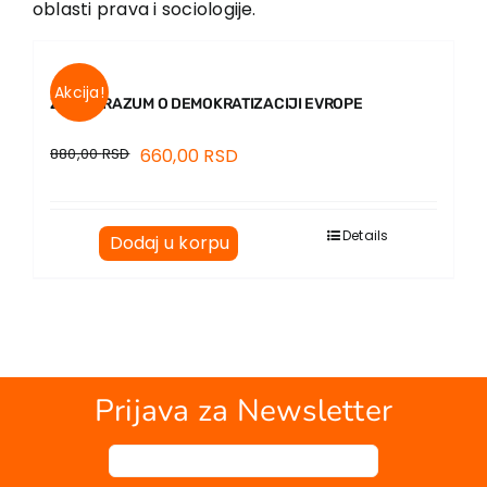
oblasti prava i sociologije.
Kontakt
Akcija!
ZA SPORAZUM O DEMOKRATIZACIJI EVROPE
880,00
RSD
660,00
RSD
Details
Dodaj u korpu
Prijava za Newsletter