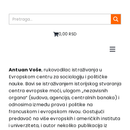
Skip
to
content
0,00 RSD
Toggle
Naviga
Početna
O nama
Antuan Voše
, rukovodilac istraživanja u
Evropskom centru za sociologiju i političke
Knjige
nauke. Bavi se istraživanjem istorijskog stvaranja
U pripremi
centra evropske moći, ulogom „nezavisnih
Akcija
organa“ (sudova, agencija, centralnih banaka) i
odnosima između prava i politike na
Autori
francuskom i evropskom nivou. Gostujući
Vesti
predavač na više evropskih i američkih instituta
EU PROJEKTI
i univerziteta, i autor nekoliko publikacija iz