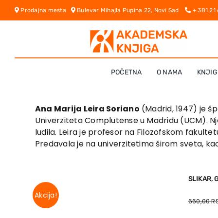
Skip
Prodajna mesta
Bulevar Mihajla Pupina 22, Novi Sad
+ 381 21
to
content
POČETNA
O NAMA
KNJIG
Ana Marija Leira Soriano
(Madrid, 1947) je špa
Univerziteta Complutense u Madridu (UCM). Nje
ludila. Leira je profesor na Filozofskom fakult
Predavala je na univerzitetima širom sveta, kao 
SLIKAR,
Akcija!
660,00
R