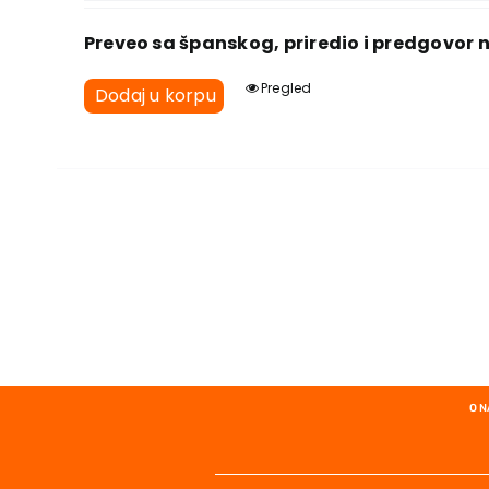
Preveo sa španskog, priredio i predgovor 
Pregled
Dodaj u korpu
O 