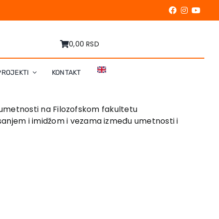
0,00 RSD
PROJEKTI
KONTAKT
je umetnosti na Filozofskom fakultetu
isanjem i imidžom i vezama između umetnosti i