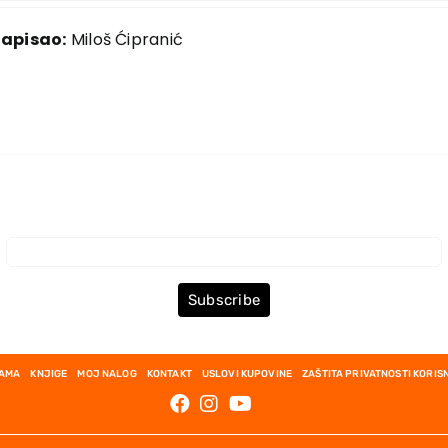
napisao:
Miloš Ćipranić
Prijava za Newsletter
Subscribe
NAMA
KNJIGE
MOJ NALOG
KONTAKT
USLOVI KUPOVINE
ZAŠTITA PRIVATNOSTI KORIS