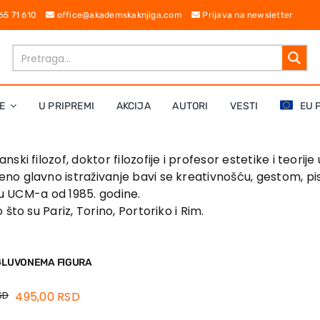
 65 71 610
office@akademskaknjiga.com
Prijava na newsletter
E
U PRIPREMI
AKCIJA
AUTORI
VESTI
EU 
nski filozof, doktor filozofije i profesor estetike i teori
no glavno istraživanje bavi se kreativnošću, gestom, p
etu UCM-a od 1985. godine.
što su Pariz, Torino, Portoriko i Rim.
 GLUVONEMA FIGURA
SD
495,00
RSD