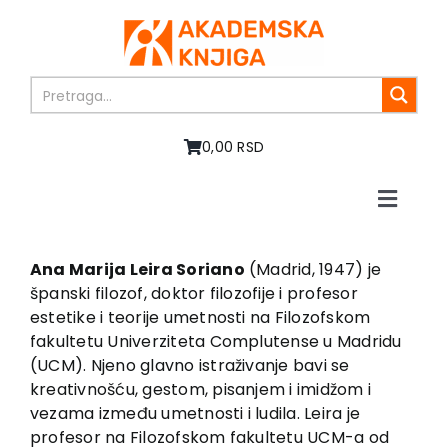
Skip
to
content
0,00 RSD
Toggle
Naviga
Početna
O nama
Ana Marija Leira Soriano
(Madrid, 1947) je
španski filozof, doktor filozofije i profesor
Knjige
estetike i teorije umetnosti na Filozofskom
U pripremi
fakultetu Univerziteta Complutense u Madridu
Akcija
(UCM). Njeno glavno istraživanje bavi se
kreativnošću, gestom, pisanjem i imidžom i
Autori
vezama između umetnosti i ludila. Leira je
Vesti
profesor na Filozofskom fakultetu UCM-a od