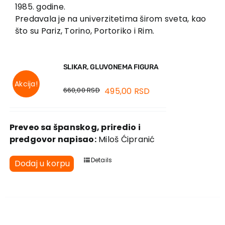
EU PROJEKTI
1985. godine.
Predavala je na univerzitetima širom sveta, kao
Kontakt
što su Pariz, Torino, Portoriko i Rim.
SLIKAR, GLUVONEMA FIGURA
Akcija!
660,00
RSD
495,00
RSD
Preveo sa španskog, priredio i
predgovor napisao:
Miloš Ćipranić
Details
Dodaj u korpu