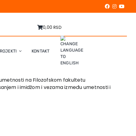
0,00 RSD
ROJEKTI
KONTAKT
je umetnosti na Filozofskom fakultetu
isanjem i imidžom i vezama između umetnosti i