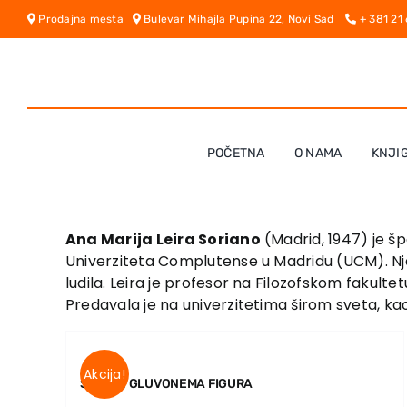
Skip
Prodajna mesta
Bulevar Mihajla Pupina 22, Novi Sad
+ 381 21
to
content
POČETNA
O NAMA
KNJI
Ana Marija Leira Soriano
(Madrid, 1947) je špa
Univerziteta Complutense u Madridu (UCM). Nje
ludila. Leira je profesor na Filozofskom fakult
Predavala je na univerzitetima širom sveta, kao 
Akcija!
SLIKAR, GLUVONEMA FIGURA