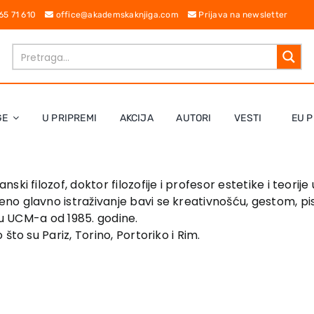
 65 71 610
office@akademskaknjiga.com
Prijava na newsletter
GE
U PRIPREMI
AKCIJA
AUTORI
VESTI
EU P
nski filozof, doktor filozofije i profesor estetike i teori
no glavno istraživanje bavi se kreativnošću, gestom, p
etu UCM-a od 1985. godine.
što su Pariz, Torino, Portoriko i Rim.