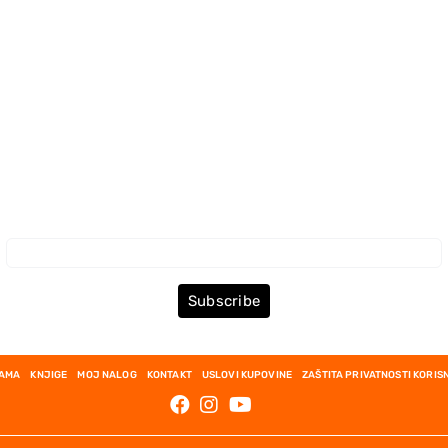
Prijava za Newsletter
Subscribe
NAMA
KNJIGE
MOJ NALOG
KONTAKT
USLOVI KUPOVINE
ZAŠTITA PRIVATNOSTI KORIS