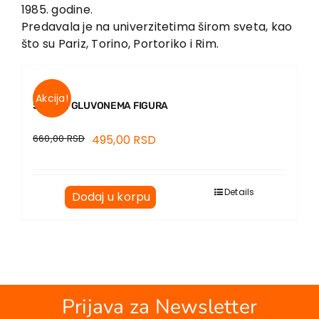
EU PROJEKTI
1985. godine.
Predavala je na univerzitetima širom sveta, kao
Kontakt
što su Pariz, Torino, Portoriko i Rim.
Akcija!
SLIKAR, GLUVONEMA FIGURA
660,00
RSD
495,00
RSD
Details
Dodaj u korpu
Prijava za Newsletter