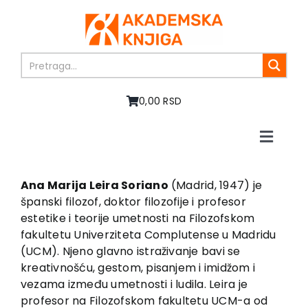
Skip
to
content
0,00 RSD
Toggle
Naviga
Početna
O nama
Ana Marija Leira Soriano
(Madrid, 1947) je
španski filozof, doktor filozofije i profesor
Knjige
estetike i teorije umetnosti na Filozofskom
U pripremi
fakultetu Univerziteta Complutense u Madridu
Akcija
(UCM). Njeno glavno istraživanje bavi se
kreativnošću, gestom, pisanjem i imidžom i
Autori
vezama između umetnosti i ludila. Leira je
Vesti
profesor na Filozofskom fakultetu UCM-a od