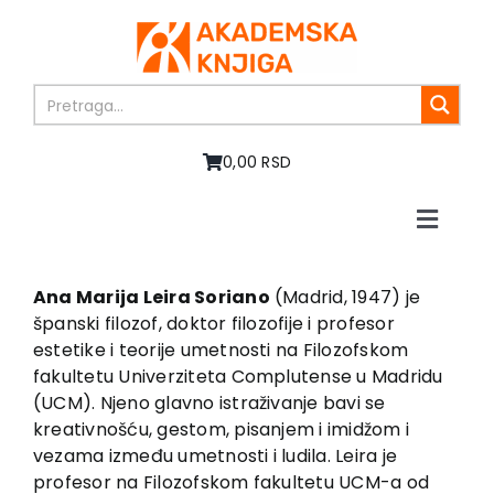
Skip
to
content
0,00 RSD
Toggle
Naviga
Početna
O nama
Ana Marija Leira Soriano
(Madrid, 1947) je
španski filozof, doktor filozofije i profesor
Knjige
estetike i teorije umetnosti na Filozofskom
U pripremi
fakultetu Univerziteta Complutense u Madridu
Akcija
(UCM). Njeno glavno istraživanje bavi se
kreativnošću, gestom, pisanjem i imidžom i
Autori
vezama između umetnosti i ludila. Leira je
Vesti
profesor na Filozofskom fakultetu UCM-a od