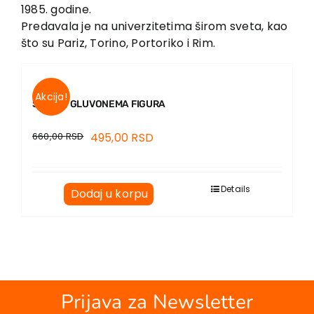
EU PROJEKTI
1985. godine.
Predavala je na univerzitetima širom sveta, kao
Kontakt
što su Pariz, Torino, Portoriko i Rim.
Akcija!
SLIKAR, GLUVONEMA FIGURA
660,00
RSD
495,00
RSD
Details
Dodaj u korpu
Prijava za Newsletter