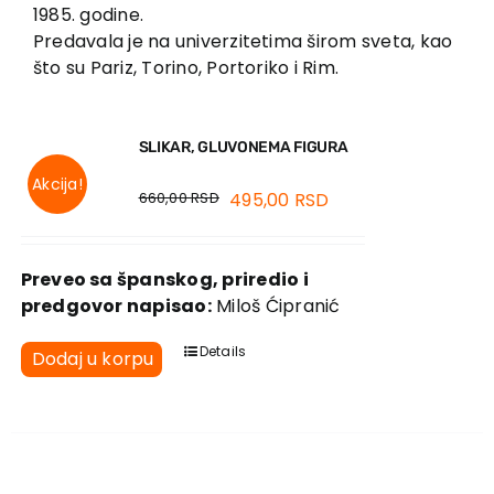
EU PROJEKTI
1985. godine.
Predavala je na univerzitetima širom sveta, kao
Kontakt
što su Pariz, Torino, Portoriko i Rim.
SLIKAR, GLUVONEMA FIGURA
Akcija!
660,00
RSD
495,00
RSD
Preveo sa španskog, priredio i
predgovor napisao:
Miloš Ćipranić
Details
Dodaj u korpu