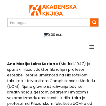
Skip
to
content
0,00 RSD
Toggle
Naviga
Početna
O nama
Ana Marija Leira Soriano
(Madrid, 1947) je
španski filozof, doktor filozofije i profesor
Knjige
estetike i teorije umetnosti na Filozofskom
U pripremi
fakultetu Univerziteta Complutense u Madridu
Akcija
(UCM). Njeno glavno istraživanje bavi se
kreativnošću, gestom, pisanjem i imidžom i
Autori
vezama između umetnosti i ludila. Leira je
Vesti
profesor na Filozofskom fakultetu UCM-a od