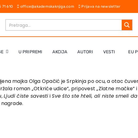
65 71 610
office@akademskaknjiga.com
Prijava na newsletter
GE
U PRIPREMI
AKCIJA
AUTORI
VESTI
EU 
Njena majka Olga Opačić je Srpkinja po ocu, a otac čuven
adržala roman „Otkriće udice”, pripovest „Zlatne mačke” i
u
,
Ljudi čiste savesti
i
Sve što ste hteli, ali niste smeli d
e nagrade.