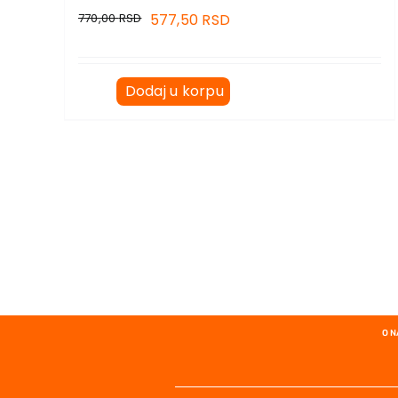
770,00
RSD
577,50
RSD
Dodaj u korpu
O 