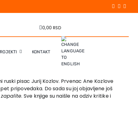
0,00 RSD
PROJEKTI
KONTAKT
i ruski pisac Jurij Kozlov. Prvenac Ane Kozlove
 pet pripovedaka. Do sada su joj objavljene još
a zapalite
. Sve knjige su naišle na odziv kritike i