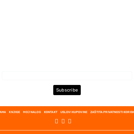
Prijava za Newsletter
Subscribe
NAMA
KNJIGE
MOJ NALOG
KONTAKT
USLOVI KUPOVINE
ZAŠTITA PRIVATNOSTI KORIS