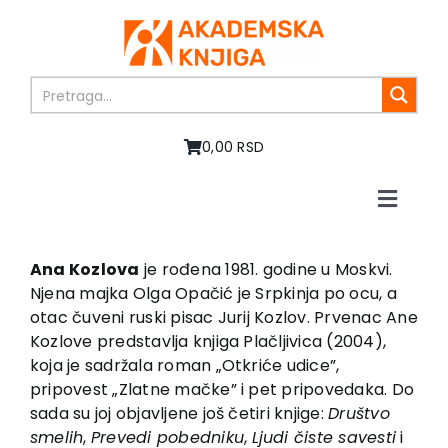
Skip
to
content
0,00 RSD
Toggle
Naviga
Početna
O nama
Ana Kozlova
je rođena 1981. godine u Moskvi.
Njena majka Olga Opačić je Srpkinja po ocu, a
Knjige
otac čuveni ruski pisac Jurij Kozlov. Prvenac Ane
U pripremi
Kozlove predstavlja knjiga Plačljivica (2004),
Akcija
koja je sadržala roman „Otkriće udice”,
pripovest „Zlatne mačke” i pet pripovedaka. Do
Autori
sada su joj objavljene još četiri knjige:
Društvo
Vesti
smelih
,
Prevedi pobedniku
,
Ljudi čiste savesti
i