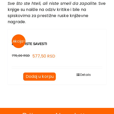
EU PROJEKTI
Sve što ste hteli, ali niste smeli da zapalite
. Sve
knjige su naišle na odziv kritike i bile na
Kontakt
spiskovima za prestižne ruske književne
nagrade.
Akcija!
LJUDI ČISTE SAVESTI
770,00
RSD
577,50
RSD
Details
Dodaj u korpu